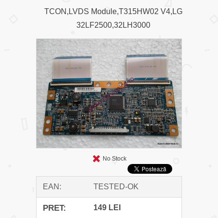
TCON,LVDS Module,T315HW02 V4,LG
32LF2500,32LH3000
No Stock
EAN:
TESTED-OK
PRET:
149 LEI