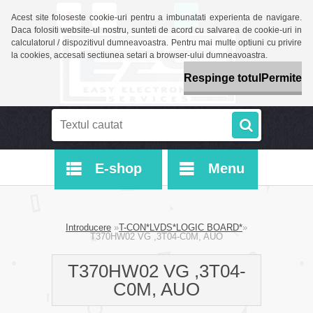
0 buc / 0 LEI
Acest site foloseste cookie-uri pentru a imbunatati experienta de navigare.
Daca folositi website-ul nostru, sunteti de acord cu salvarea de cookie-uri in
calculatorul / dispozitivul dumneavoastra. Pentru mai multe optiuni cu privire
la cookies, accesati sectiunea setari a browser-ului dumneavoastra.
Respinge totul
Permite
E-shop
Menu
Introducere
»
T-CON*LVDS*LOGIC BOARD*
»
T370HW02 VG ,3T04-C0M, AUO
T370HW02 VG ,3T04-
C0M, AUO