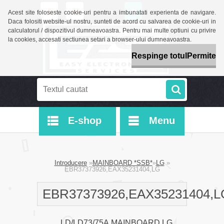
0 buc / 0 LEI
Acest site foloseste cookie-uri pentru a imbunatati experienta de navigare.
Daca folositi website-ul nostru, sunteti de acord cu salvarea de cookie-uri in
calculatorul / dispozitivul dumneavoastra. Pentru mai multe optiuni cu privire
la cookies, accesati sectiunea setari a browser-ului dumneavoastra.
Respinge totul
Permite
E-shop
Menu
Introducere
»
MAINBOARD *SSB*
»
LG
»
EBR37373926,EAX35231404,LG
EBR37373926,EAX35231404,L
LD/LD73/75A,MAINBOARD LG